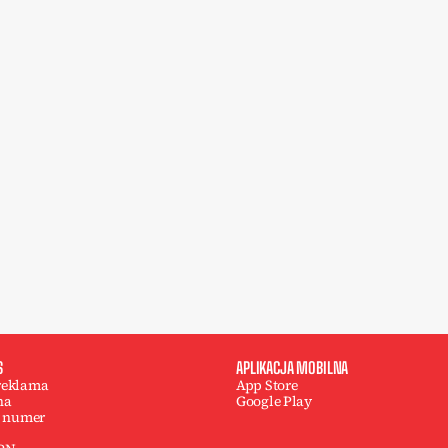
S
APLIKACJA MOBILNA
 reklama
App Store
na
Google Play
 numer