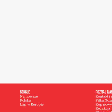
SEKCJE
POZNAJ NA
Najnowsze
Kontakt i
Polska
Piłka Noż
Ligi w Europie
Kup nowy
Redakcja