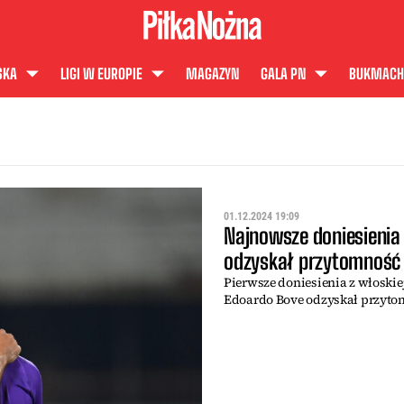
SKA
LIGI W EUROPIE
MAGAZYN
GALA PN
BUKMACH
01.12.2024 19:09
Najnowsze doniesienia 
odzyskał przytomność
Pierwsze doniesienia z włoski
Edoardo Bove odzyskał przytom