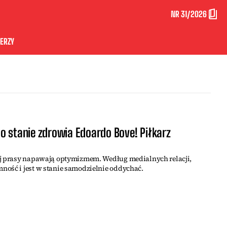
NR 31/2026
ERZY
o stanie zdrowia Edoardo Bove! Piłkarz
ej prasy napawają optymizmem. Według medialnych relacji,
ność i jest w stanie samodzielnie oddychać.