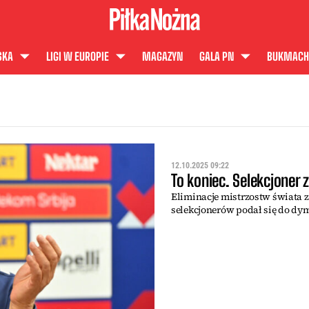
SKA
LIGI W EUROPIE
MAGAZYN
GALA PN
BUKMACH
12.10.2025 09:22
To koniec. Selekcjoner
Eliminacje mistrzostw świata z
selekcjonerów podał się do dym