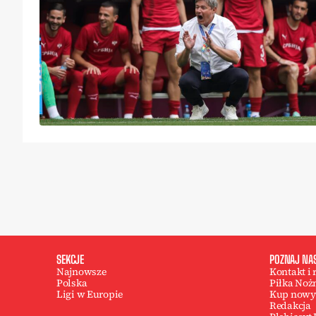
SEKCJE
POZNAJ NA
Najnowsze
Kontakt i
Polska
Piłka Noż
Ligi w Europie
Kup nowy
Redakcja