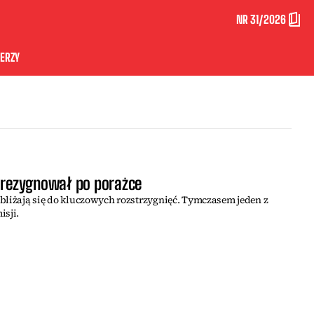
NR 31/2026
ERZY
 zrezygnował po porażce
bliżają się do kluczowych rozstrzygnięć. Tymczasem jeden z
isji.