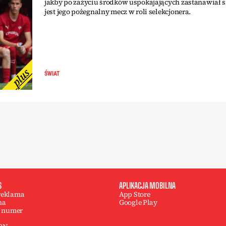
jakby po zażyciu środków uspokajających zastanawiał si
jest jego pożegnalny mecz w roli selekcjonera.
ŚWIAT
S
APLIKACJA MOBILNA
 reklama
App Store
na
Google Play
 numer