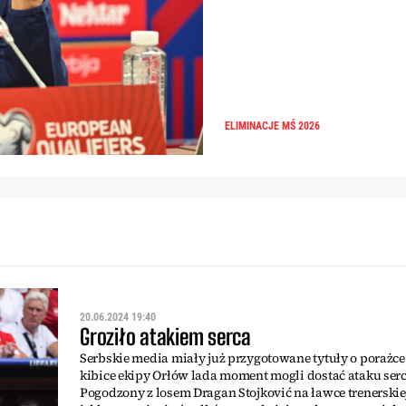
ELIMINACJE MŚ 2026
20.06.2024 19:40
Groziło atakiem serca
Serbskie media miały już przygotowane tytuły o porażce
kibice ekipy Orłów lada moment mogli dostać ataku serc
Pogodzony z losem Dragan Stojković na ławce trenerski