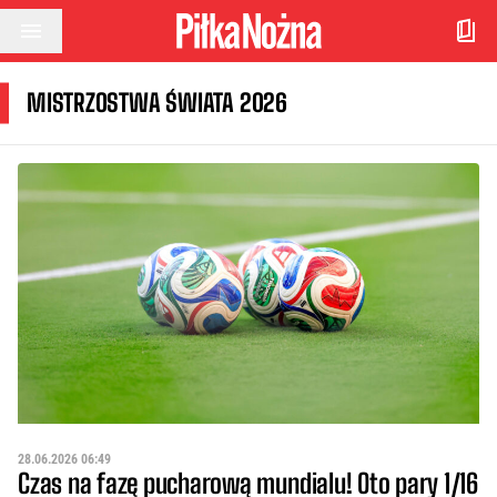
Przejdź do treści
MISTRZOSTWA ŚWIATA 2026
28.06.2026 06:49
Czas na fazę pucharową mundialu! Oto pary 1/16