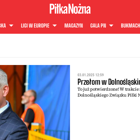
SKA
LIGI W EUROPIE
MAGAZYN
GALA PN
BUKMACH
03.01.2025 12:59
Przełom w Dolnośląskim
To już potwierdzone! W trakci
Dolnośląskiego Związku Piłki 