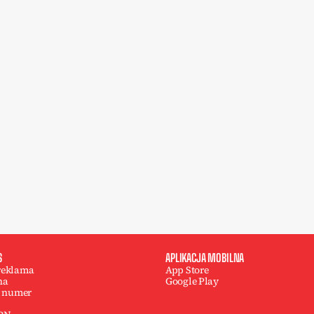
S
APLIKACJA MOBILNA
 reklama
App Store
na
Google Play
 numer