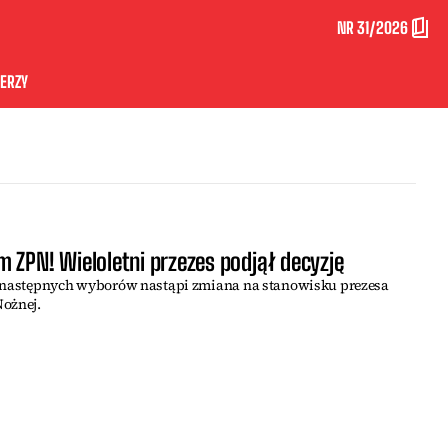
NR 31/2026
ERZY
 ZPN! Wieloletni przezes podjął decyzję
e następnych wyborów nastąpi zmiana na stanowisku prezesa
Nożnej.