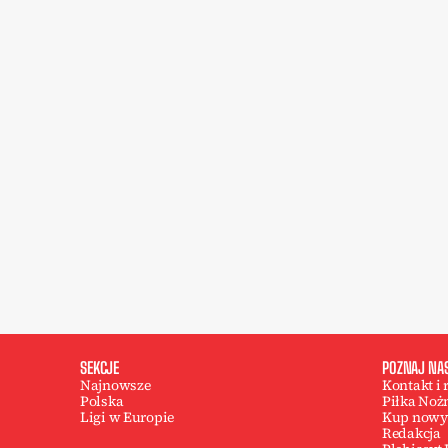
SEKCJE
POZNAJ NA
Najnowsze
Kontakt i
Polska
Piłka Noż
Ligi w Europie
Kup nowy
Redakcja