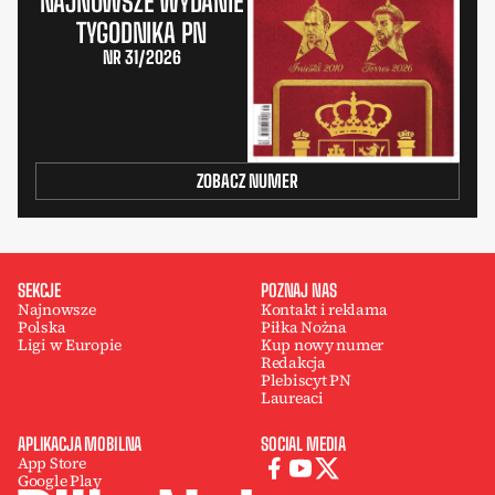
NAJNOWSZE WYDANIE
TYGODNIKA PN
NR 31/2026
ZOBACZ NUMER
SEKCJE
POZNAJ NAS
Najnowsze
Kontakt i reklama
Polska
Piłka Nożna
Ligi w Europie
Kup nowy numer
Redakcja
Plebiscyt PN
Laureaci
APLIKACJA MOBILNA
SOCIAL MEDIA
App Store
Google Play