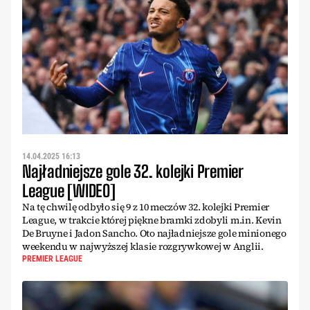
14.04.2025 16:13
Najładniejsze gole 32. kolejki Premier
League [WIDEO]
Na tę chwilę odbyło się 9 z 10 meczów 32. kolejki Premier
League, w trakcie której piękne bramki zdobyli m.in. Kevin
De Bruyne i Jadon Sancho. Oto najładniejsze gole minionego
weekendu w najwyższej klasie rozgrywkowej w Anglii.
PREMIER LEAGUE