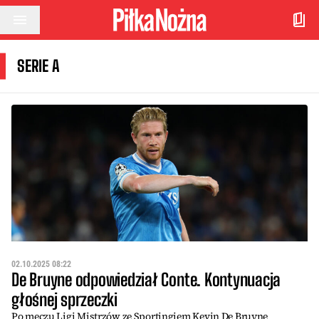
Przejdź do treści
SERIE A
02.10.2025 08:22
De Bruyne odpowiedział Conte. Kontynuacja
głośnej sprzeczki
Po meczu Ligi Mistrzów ze Sportingiem Kevin De Bruyne