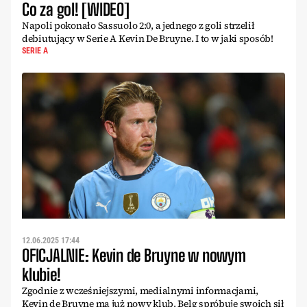
Co za gol! [WIDEO]
Napoli pokonało Sassuolo 2:0, a jednego z goli strzelił
debiutujący w Serie A Kevin De Bruyne. I to w jaki sposób!
SERIE A
12.06.2025 17:44
OFICJALNIE: Kevin de Bruyne w nowym
klubie!
Zgodnie z wcześniejszymi, medialnymi informacjami,
Kevin de Bruyne ma już nowy klub. Belg spróbuje swoich sił