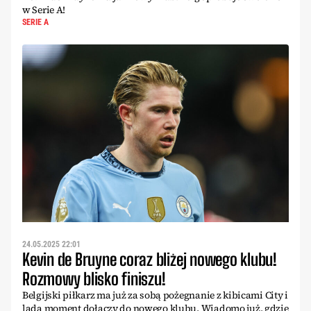
w Serie A!
SERIE A
24.05.2025 22:01
Kevin de Bruyne coraz bliżej nowego klubu!
Rozmowy blisko finiszu!
Belgijski piłkarz ma już za sobą pożegnanie z kibicami City i
lada moment dołączy do nowego klubu. Wiadomo już, gdzie