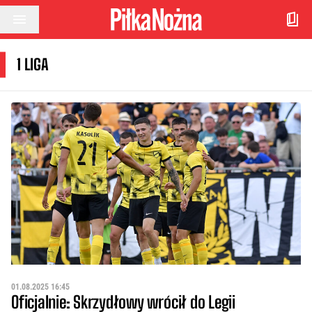
Przejdź do treści
1 LIGA
01.08.2025 16:45
Oficjalnie: Skrzydłowy wrócił do Legii