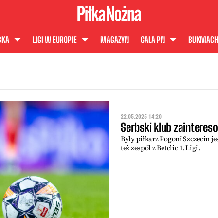
SKA
LIGI W EUROPIE
MAGAZYN
GALA PN
BUKMACH
22.05.2025 14:20
Serbski klub zaintere
Były piłkarz Pogoni Szczecin j
też zespół z Betclic 1. Ligi.