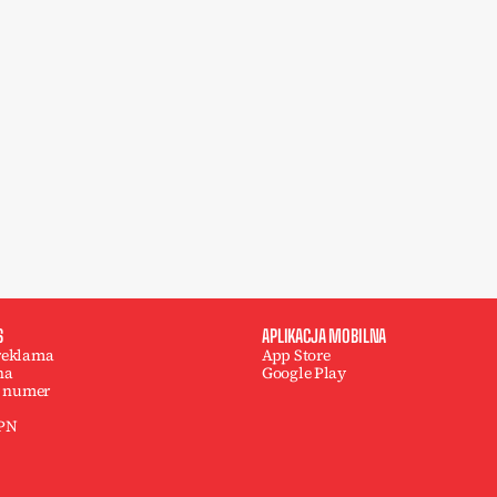
S
APLIKACJA MOBILNA
 reklama
App Store
na
Google Play
 numer
 PN