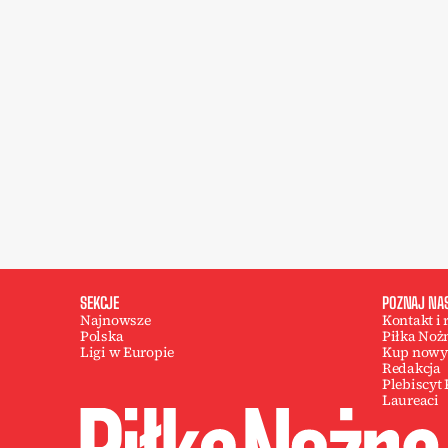
SEKCJE
POZNAJ NA
Najnowsze
Kontakt i
Polska
Piłka Noż
Ligi w Europie
Kup nowy
Redakcja
Plebiscyt
Laureaci