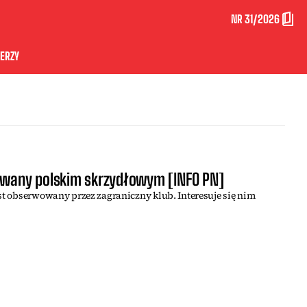
NR 31/2026
ERZY
sowany polskim skrzydłowym [INFO PN]
est obserwowany przez zagraniczny klub. Interesuje się nim