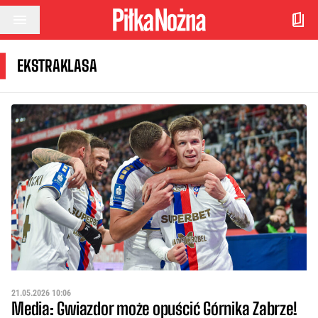
Przejdź do treści
EKSTRAKLASA
21.05.2026 10:06
Media: Gwiazdor może opuścić Górnika Zabrze!