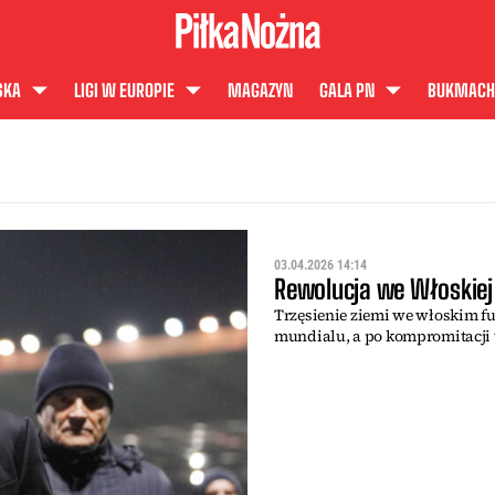
SKA
LIGI W EUROPIE
MAGAZYN
GALA PN
BUKMACH
03.04.2026 14:14
Rewolucja we Włoskiej
Trzęsienie ziemi we włoskim fut
mundialu, a po kompromitacji 