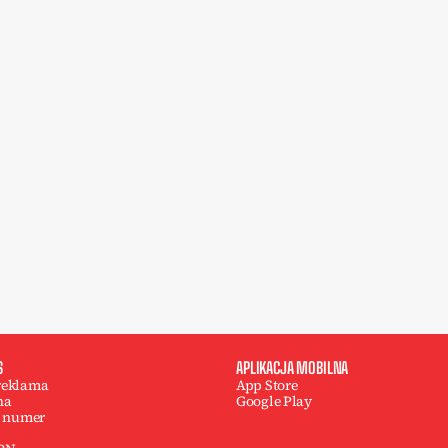
S
APLIKACJA MOBILNA
 reklama
App Store
na
Google Play
 numer