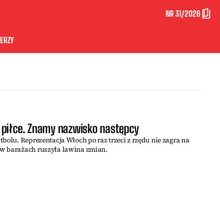
NR 31/2026
ERZY
 piłce. Znamy nazwisko następcy
bolu. Reprezentacja Włoch po raz trzeci z rzędu nie zagra na
w barażach ruszyła lawina zmian.