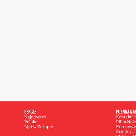
SEKCJE
POZNAJ NA
Najnowsze
Kontakt i
Polska
Piłka Noż
Ligi w Europie
Kup nowy
Redakcja