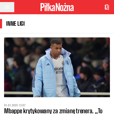
Przejdź do treści
INNE LIGI
01.01.2025 13:07
Mbappe krytykowany za zmianę trenera. „To