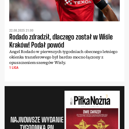
22.08.2025 21:00
Rodado zdradził, dlaczego został w Wiśle
Kraków! Podał powód
Angel Rodado w pierwszych tygodniach obecnego letniego
okienka transferowego był bardzo mocno łączony z
opuszczeniem szeregów Wisły.
1 LIGA
NAJNOWSZE WYDANIE
TYGODNIKA PN