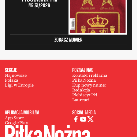
NR 31/2026
ZOBACZ NUMER
SEKCJE
POZNAJ NAS
Najnowsze
Kontakt i reklama
Polska
Piłka Nożna
Ligi w Europie
Kup nowy numer
Redakcja
Plebiscyt PN
Laureaci
APLIKACJA MOBILNA
SOCIAL MEDIA
App Store
Google Play