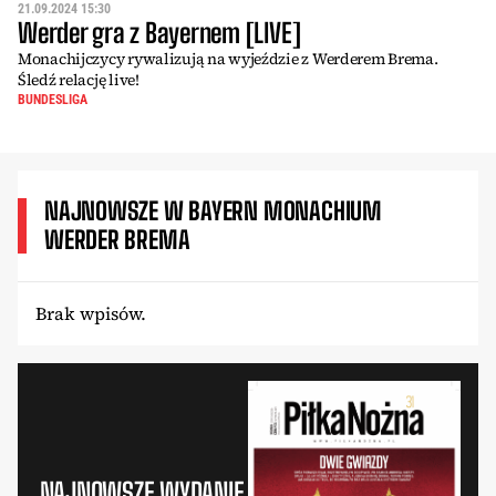
21.09.2024 15:30
Werder gra z Bayernem [LIVE]
Monachijczycy rywalizują na wyjeździe z Werderem Brema.
Śledź relację live!
BUNDESLIGA
NAJNOWSZE W BAYERN MONACHIUM
WERDER BREMA
Brak wpisów.
NAJNOWSZE WYDANIE