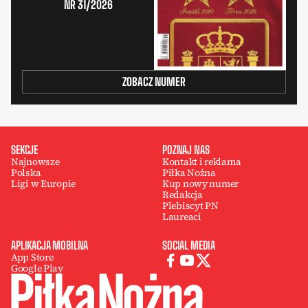
NR 31/2026
ZOBACZ NUMER
SEKCJE
POZNAJ NAS
Najnowsze
Kontakt i reklama
Polska
Piłka Nożna
Ligi w Europie
Kup nowy numer
Redakcja
Plebiscyt PN
Laureaci
APLIKACJA MOBILNA
SOCIAL MEDIA
App Store
Google Play