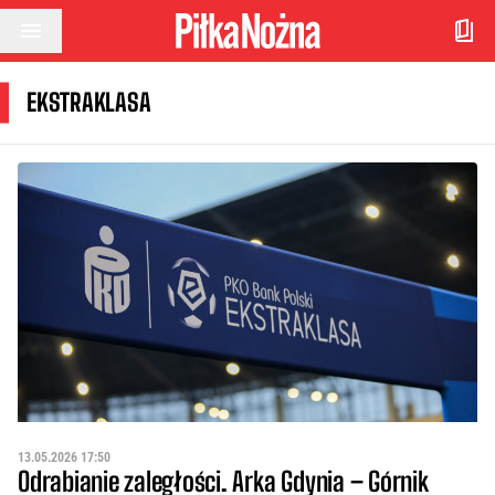
Przejdź do treści
EKSTRAKLASA
13.05.2026 17:50
Odrabianie zaległości. Arka Gdynia – Górnik