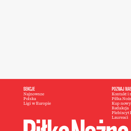
SEKCJE
POZNAJ NA
Najnowsze
Kontakt i
Polska
Piłka Noż
Ligi w Europie
Kup nowy
Redakcja
Plebiscyt
Laureaci