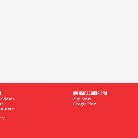
S
APLIKACJA MOBILNA
 reklama
App Store
na
Google Play
 numer
 PN