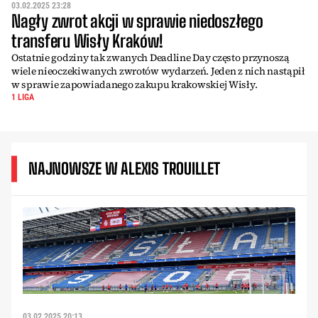
03.02.2025 23:28
Nagły zwrot akcji w sprawie niedoszłego
transferu Wisły Kraków!
Ostatnie godziny tak zwanych Deadline Day często przynoszą
wiele nieoczekiwanych zwrotów wydarzeń. Jeden z nich nastąpił
w sprawie zapowiadanego zakupu krakowskiej Wisły.
1 LIGA
NAJNOWSZE W ALEXIS TROUILLET
03.02.2025 20:13