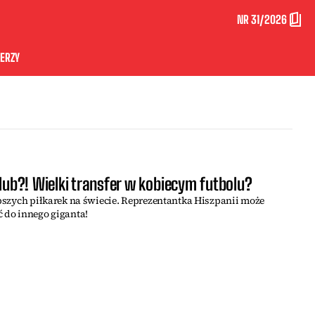
NR 31/2026
ERZY
klub?! Wielki transfer w kobiecym futbolu?
lepszych piłkarek na świecie. Reprezentantka Hiszpanii może
ć do innego giganta!