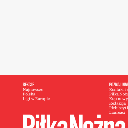
SEKCJE
POZNAJ NA
Najnowsze
Kontakt i
Polska
Piłka Noż
Ligi w Europie
Kup nowy
Redakcja
Plebiscyt
Laureaci