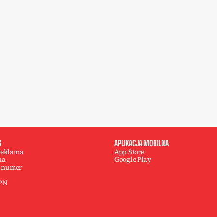
S
APLIKACJA MOBILNA
 reklama
App Store
na
Google Play
 numer
 PN