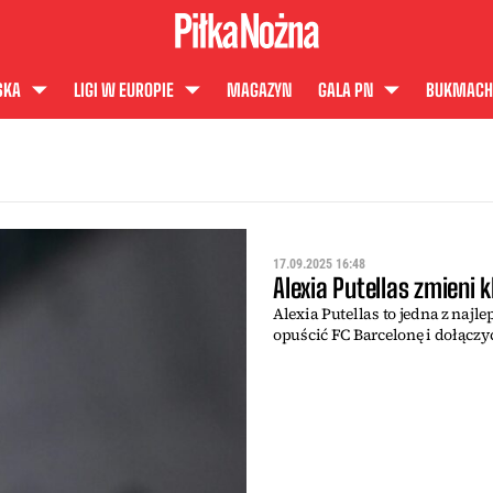
SKA
LIGI W EUROPIE
MAGAZYN
GALA PN
BUKMACH
17.09.2025 16:48
Alexia Putellas zmieni 
Alexia Putellas to jedna z naj
opuścić FC Barcelonę i dołączy