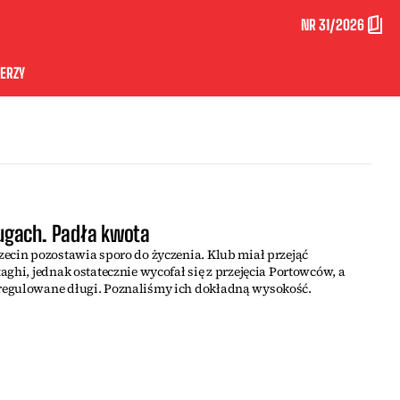
NR 31/2026
ERZY
ugach. Padła kwota
ecin pozostawia sporo do życzenia. Klub miał przejąć
ghi, jednak ostatecznie wycofał się z przejęcia Portowców, a
regulowane długi. Poznaliśmy ich dokładną wysokość.