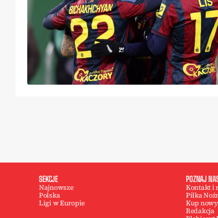
SEKCJE
POZNAJ NA
Najnowsze
Kontakt i
Polska
Piłka Noż
Ligi w Europie
Kup nowy
Redakcja