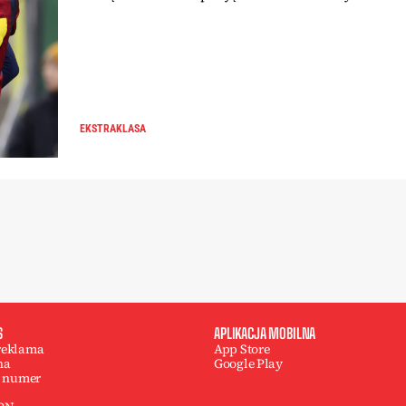
EKSTRAKLASA
S
APLIKACJA MOBILNA
 reklama
App Store
na
Google Play
 numer