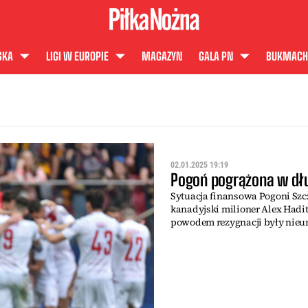
SKA
LIGI W EUROPIE
MAGAZYN
GALA PN
BUKMACH
02.01.2025 19:19
Pogoń pogrążona w dł
Sytuacja finansowa Pogoni Szcz
kanadyjski milioner Alex Hadita
powodem rezygnacji były nieu