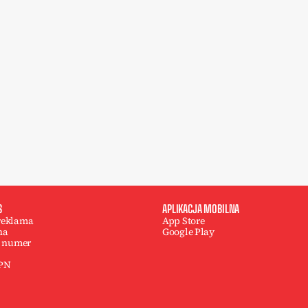
S
APLIKACJA MOBILNA
 reklama
App Store
na
Google Play
 numer
 PN