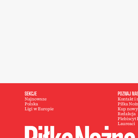
SEKCJE
POZNAJ NA
Najnowsze
Kontakt i
Polska
Piłka Noż
Ligi w Europie
Kup nowy
Redakcja
Plebiscyt
Laureaci