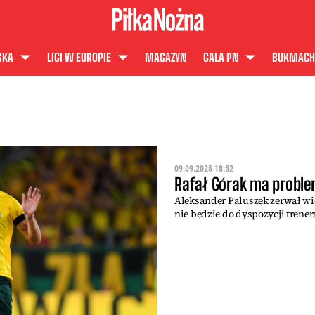
SKA
LIGI W EUROPIE
MAGAZYN
GALA PN
BUKMACH
09.09.2025 18:52
Rafał Górak ma proble
Aleksander Paluszek zerwał wi
nie będzie do dyspozycji trener