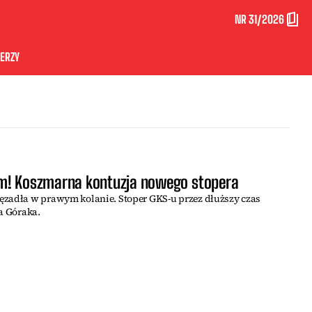
NR 31/2026
ERZY
m! Koszmarna kontuzja nowego stopera
ęzadła w prawym kolanie. Stoper GKS-u przez dłuższy czas
a Góraka.