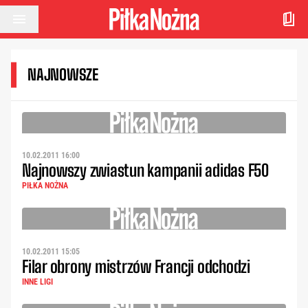
Przejdź do treści
NAJNOWSZE
10.02.2011 16:00
Najnowszy zwiastun kampanii adidas F50
PIŁKA NOŻNA
10.02.2011 15:05
Filar obrony mistrzów Francji odchodzi
INNE LIGI