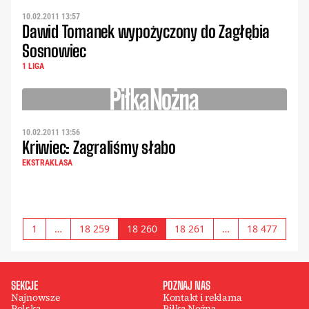
10.02.2011 13:57
Dawid Tomanek wypożyczony do Zagłębia
Sosnowiec
1 LIGA
10.02.2011 13:56
Kriwiec: Zagraliśmy słabo
EKSTRAKLASA
1
…
18 259
18 260
18 261
…
18 477
SEKCJE
POZNAJ NAS
Najnowsze
Kontakt i reklama
Polska
Piłka Nożna