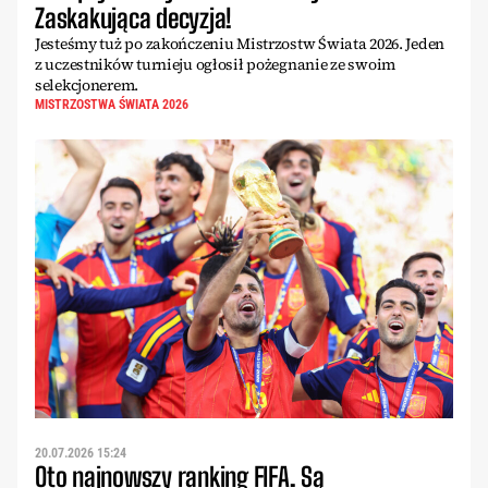
Zaskakująca decyzja!
Jesteśmy tuż po zakończeniu Mistrzostw Świata 2026. Jeden
z uczestników turnieju ogłosił pożegnanie ze swoim
selekcjonerem.
MISTRZOSTWA ŚWIATA 2026
20.07.2026 15:24
Oto najnowszy ranking FIFA. Są