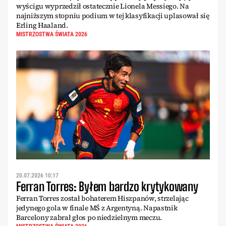
wyścigu wyprzedził ostatecznie Lionela Messiego. Na
najniższym stopniu podium w tej klasyfikacji uplasował się
Erling Haaland.
MISTRZOSTWA ŚWIATA 2026
20.07.2026 10:17
Ferran Torres: Byłem bardzo krytykowany
Ferran Torres został bohaterem Hiszpanów, strzelając
jedynego gola w finale MŚ z Argentyną. Napastnik
Barcelony zabrał głos po niedzielnym meczu.