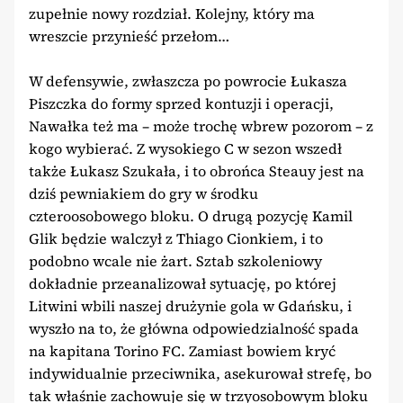
zupełnie nowy rozdział. Kolejny, który ma
wreszcie przynieść przełom…
W defensywie, zwłaszcza po powrocie Łukasza
Piszczka do formy sprzed kontuzji i operacji,
Nawałka też ma – może trochę wbrew pozorom – z
kogo wybierać. Z wysokiego C w sezon wszedł
także Łukasz Szukała, i to obrońca Steauy jest na
dziś pewniakiem do gry w środku
czteroosobowego bloku. O drugą pozycję Kamil
Glik będzie walczył z Thiago Cionkiem, i to
podobno wcale nie żart. Sztab szkoleniowy
dokładnie przeanalizował sytuację, po której
Litwini wbili naszej drużynie gola w Gdańsku, i
wyszło na to, że główna odpowiedzialność spada
na kapitana Torino FC. Zamiast bowiem kryć
indywidualnie przeciwnika, asekurował strefę, bo
tak właśnie zachowuje się w trzyosobowym bloku