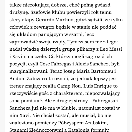
także nierokującą dobrze, choć pełną gwiazd
drużynę. Szefowie klubu powierzyli rok temu
stery ekipy Gerardo Martino, gdyż sądzili, że tylko
człowiek z zewnątrz będzie w stanie nie poddać
się układom panującym w szatni, lecz
zaprowadzić swoje rządy. Tymczasem nic z tego:
nadal władzę dzierżyła grupa piłkarzy z Leo Messi
i Xavim na czele. Ci, którzy mogli zagrozić ich
pozycji, czyli Cesc Fabregas i Alexis Sanchez, byli
marginalizowani. Teraz Josep Maria Bartomeu i
Andoni Zubizarreta uznali, że jednak lepszy jest
trener znający realia Camp Nou. Luis Enrique to
rzeczywiście gość z charakterem, niepozwalający
sobą pomiatać. Ale z drugiej strony… Fabregasa i
Sancheza już nie ma w klubie, natomiast został w
nim Xavi. Nie chciał zostać, ale musiał, bo nie
znaleziono pomiędzy Półwyspem Arabskim,
Stanami Zjednoczonymi a Katalonią formuły,