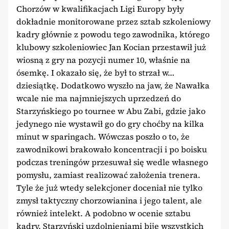
Chorzów w kwalifikacjach Ligi Europy były
dokładnie monitorowane przez sztab szkoleniowy
kadry głównie z powodu tego zawodnika, którego
klubowy szkoleniowiec Jan Kocian przestawił już
wiosną z gry na pozycji numer 10, właśnie na
ósemkę. I okazało się, że był to strzał w…
dziesiątkę. Dodatkowo wyszło na jaw, że Nawałka
wcale nie ma najmniejszych uprzedzeń do
Starzyńskiego po tournee w Abu Zabi, gdzie jako
jedynego nie wystawił go do gry choćby na kilka
minut w sparingach. Wówczas poszło o to, że
zawodnikowi brakowało koncentracji i po boisku
podczas treningów przesuwał się wedle własnego
pomysłu, zamiast realizować założenia trenera.
Tyle że już wtedy selekcjoner doceniał nie tylko
zmysł taktyczny chorzowianina i jego talent, ale
również intelekt. A podobno w ocenie sztabu
kadry, Starzyński uzdolnieniami bije wszystkich