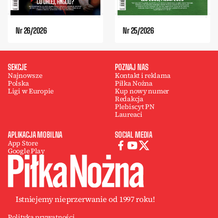
Nr 26/2026
Nr 25/2026
SEKCJE
POZNAJ NAS
Najnowsze
Kontakt i reklama
Polska
Piłka Nożna
Ligi w Europie
Kup nowy numer
Redakcja
Plebiscyt PN
Laureaci
APLIKACJA MOBILNA
SOCIAL MEDIA
App Store
Google Play
Istniejemy nieprzerwanie od 1997 roku!
Polityka prywatności