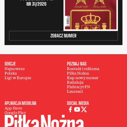
NR 31/2026
ZOBACZ NUMER
SEKCJE
POZNAJ NAS
Najnowsze
Kontakt i reklama
Polska
Piłka Nożna
Ligi w Europie
Kup nowy numer
Redakcja
Plebiscyt PN
Laureaci
APLIKACJA MOBILNA
SOCIAL MEDIA
App Store
Google Play