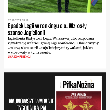
02.10.2024 08:59
Spadek Legii w rankingu elo. Wzrosły
szanse Jagiellonii
Jagiellonia Białystok i Legia Warszawa jutro rozpoczną
rywalizację w fazie ligowej Ligi Konferencji. Obie drużyny
zmierzą się w teorii z najsilniejszymi rywalami, jakich
wylosowały w tym sezonie.
LIGA KONFERENCJI
NAJNOWSZE WYDANIE
TYGODNIKA PN