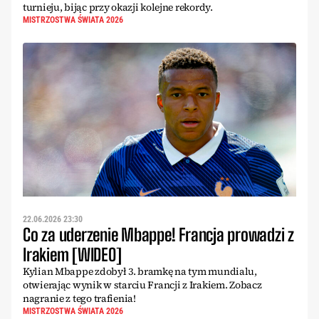
turnieju, bijąc przy okazji kolejne rekordy.
MISTRZOSTWA ŚWIATA 2026
22.06.2026 23:30
Co za uderzenie Mbappe! Francja prowadzi z
Irakiem [WIDEO]
Kylian Mbappe zdobył 3. bramkę na tym mundialu,
otwierając wynik w starciu Francji z Irakiem. Zobacz
nagranie z tego trafienia!
MISTRZOSTWA ŚWIATA 2026