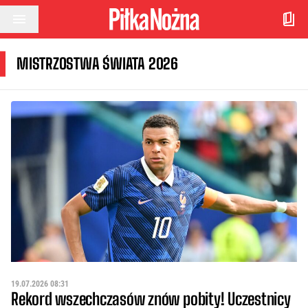
Przejdź do treści
MISTRZOSTWA ŚWIATA 2026
19.07.2026 08:31
Rekord wszechczasów znów pobity! Uczestnicy