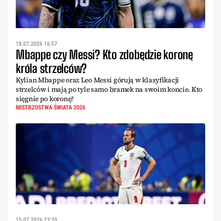
18.07.2026 16:57
Mbappe czy Messi? Kto zdobędzie koronę
króla strzelców?
Kylian Mbappe oraz Leo Messi górują w klasyfikacji
strzelców i mają po tyle samo bramek na swoim koncie. Kto
sięgnie po koronę?
MISTRZOSTWA ŚWIATA 2026
15.07.2026 23:20