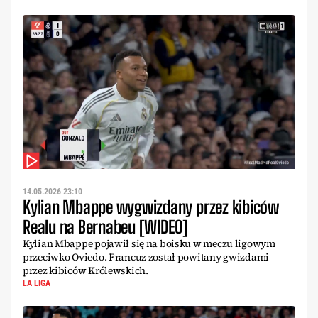
14.05.2026 23:10
Kylian Mbappe wygwizdany przez kibiców
Realu na Bernabeu [WIDEO]
Kylian Mbappe pojawił się na boisku w meczu ligowym
przeciwko Oviedo. Francuz został powitany gwizdami
przez kibiców Królewskich.
LA LIGA