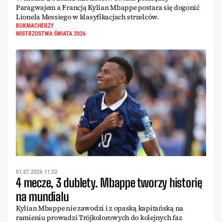
Paragwajem a Francją Kylian Mbappe postara się dogonić
Lionela Messiego w klasyfikacjach strzelców.
BUKMACHERZY
MISTRZOSTWA ŚWIATA 2026
01.07.2026 11:52
4 mecze, 3 dublety. Mbappe tworzy historię
na mundialu
Kylian Mbappe nie zawodzi i z opaską kapitańską na
ramieniu prowadzi Trójkolorowych do kolejnych faz