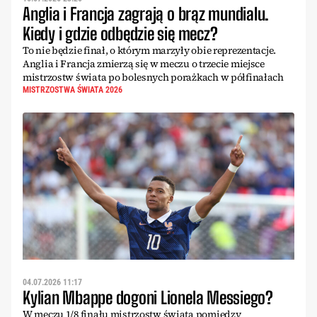
Anglia i Francja zagrają o brąz mundialu.
Kiedy i gdzie odbędzie się mecz?
To nie będzie finał, o którym marzyły obie reprezentacje.
Anglia i Francja zmierzą się w meczu o trzecie miejsce
mistrzostw świata po bolesnych porażkach w półfinałach
MISTRZOSTWA ŚWIATA 2026
04.07.2026 11:17
Kylian Mbappe dogoni Lionela Messiego?
W meczu 1/8 finału mistrzostw świata pomiędzy