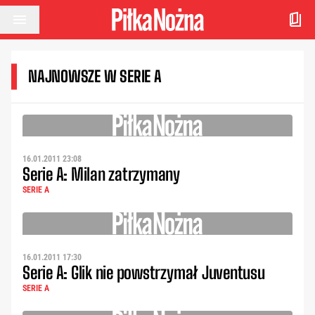
Przejdź do treści
NAJNOWSZE W SERIE A
16.01.2011 23:08
Serie A: Milan zatrzymany
SERIE A
16.01.2011 17:30
Serie A: Glik nie powstrzymał Juventusu
SERIE A