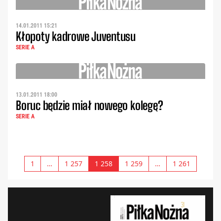
14.01.2011 15:21
Kłopoty kadrowe Juventusu
SERIE A
13.01.2011 18:00
Boruc będzie miał nowego kolegę?
SERIE A
1
…
1 257
1 258
1 259
…
1 261