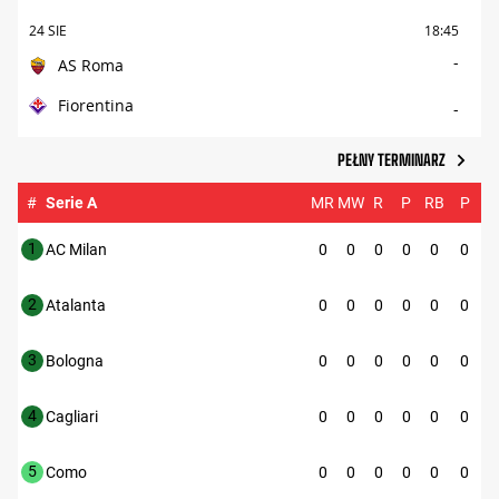
24 SIE
18:45
-
AS Roma
Fiorentina
-
PEŁNY TERMINARZ
#
Serie A
MR
MW
R
P
RB
P
1
AC Milan
0
0
0
0
0
0
2
Atalanta
0
0
0
0
0
0
3
Bologna
0
0
0
0
0
0
4
Cagliari
0
0
0
0
0
0
5
Como
0
0
0
0
0
0