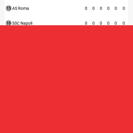
15
AS Roma
0
0
0
0
0
0
16
SSC Napoli
0
0
0
0
0
0
17
Sassuolo
0
0
0
0
0
0
18
Torino
0
0
0
0
0
0
19
Udinese
0
0
0
0
0
0
20
Venezia
0
0
0
0
0
0
Liga Mistrzów
Liga Europy
Kwalifikacje Ligi Konferencji
Spadek
SEKCJE
POZNAJ NAS