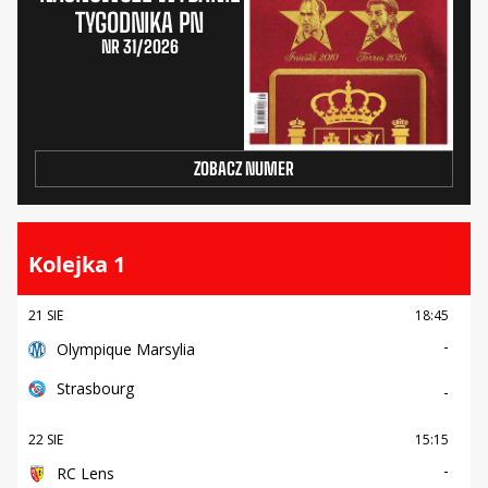
TYGODNIKA PN
NR 31/2026
ZOBACZ NUMER
Kolejka 1
21 SIE
18:45
-
Olympique Marsylia
Strasbourg
-
22 SIE
15:15
-
RC Lens