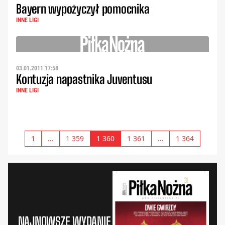
Bayern wypożyczył pomocnika
INNE LIGI
03.01.2011 17:58
Kontuzja napastnika Juventusu
INNE LIGI
1
…
1 359
1 360
1 361
…
1 364
NAJNOWSZE WYDANIE