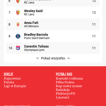
6
12
RC Lens
Uczestnik: Wesley Said
Wesley Said
7
12
RC Lens
Uczestnik: Ansu Fati
Ansu Fati
8
11
AS Monaco
Uczestnik: Bradley Barcola
Bradley Barcola
9
11
Paris Saint-Germain
Uczestnik: Corentin Tolisso
Corentin Tolisso
10
11
Olympique Lyon
Pokaż wszystko
SEKCJE
POZNAJ NAS
Najnowsze
Kontakt i reklama
Polska
Piłka Nożna
Ligi w Europie
Kup nowy numer
Redakcja
Plebiscyt PN
Laureaci