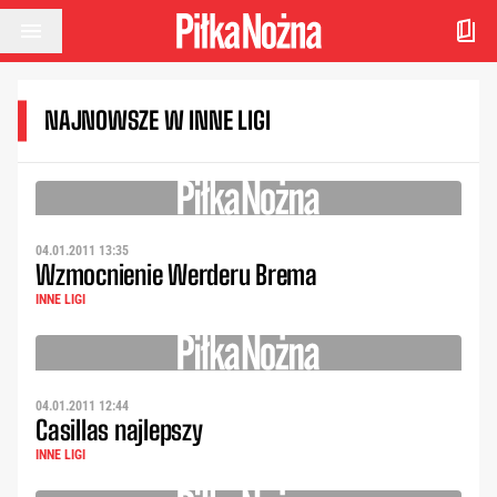
Przejdź do treści
NAJNOWSZE W INNE LIGI
04.01.2011 13:35
Wzmocnienie Werderu Brema
INNE LIGI
04.01.2011 12:44
Casillas najlepszy
INNE LIGI