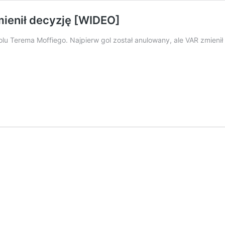
zmienił decyzję [WIDEO]
olu Terema Moffiego. Najpierw gol został anulowany, ale VAR zmieni