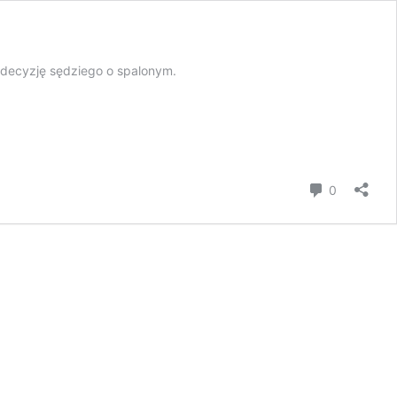
ł decyzję sędziego o spalonym.
komentar
0