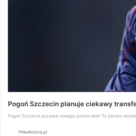
Pogoń Szczecin planuje ciekawy transfer
Pogoń Szczecin pozyska nowego pomocnika? To bardzo możliwy s
PiłkaNożna.pl