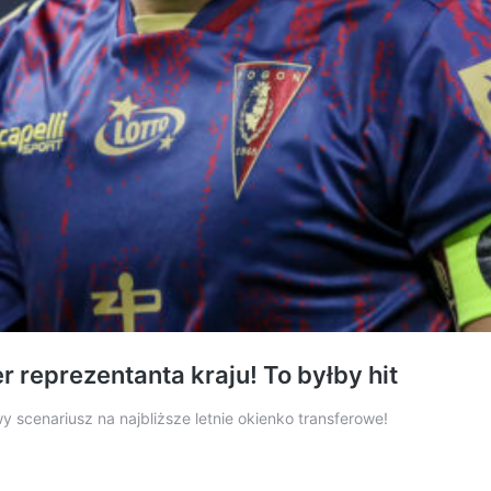
 reprezentanta kraju! To byłby hit
cenariusz na najbliższe letnie okienko transferowe!