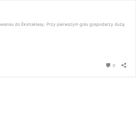
ej awansu do Ekstraklasy. Przy pierwszym golu gospodarzy dużą
komentar
0